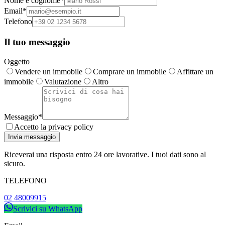
Nome e cognome
*
Email
*
Telefono
Il tuo messaggio
Oggetto
Vendere un immobile
Comprare un immobile
Affittare un
immobile
Valutazione
Altro
Messaggio
*
Accetto la privacy policy
Invia messaggio
Riceverai una risposta entro 24 ore lavorative. I tuoi dati sono al
sicuro.
TELEFONO
02 48009915
Scrivici su WhatsApp