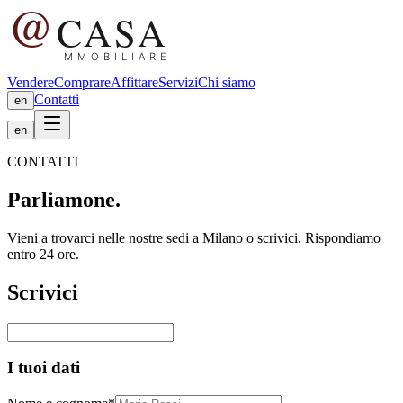
Vendere
Comprare
Affittare
Servizi
Chi siamo
Contatti
en
en
CONTATTI
Parliamone.
Vieni a trovarci nelle nostre sedi a Milano o scrivici. Rispondiamo
entro 24 ore.
Scrivici
I tuoi dati